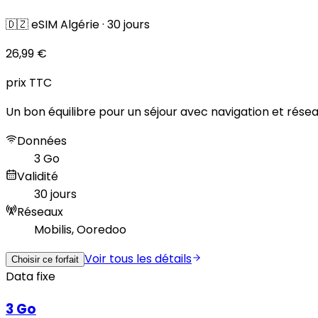
🇩🇿
eSIM Algérie
·
30 jours
26,99 €
prix TTC
Un bon équilibre pour un séjour avec navigation et résea
Données
3 Go
Validité
30 jours
Réseaux
Mobilis, Ooredoo
Voir tous les détails
Choisir ce forfait
Data fixe
3 Go