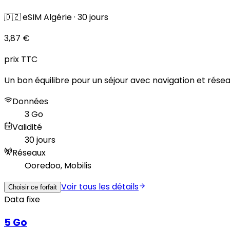
🇩🇿
eSIM Algérie
·
30 jours
3,87 €
prix TTC
Un bon équilibre pour un séjour avec navigation et résea
Données
3 Go
Validité
30 jours
Réseaux
Ooredoo, Mobilis
Voir tous les détails
Choisir ce forfait
Data fixe
5 Go