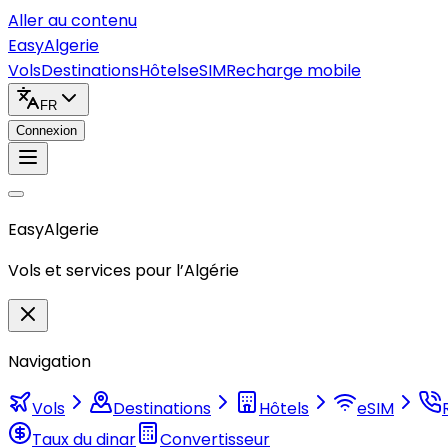
Aller au contenu
Easy
Algerie
Vols
Destinations
Hôtels
eSIM
Recharge mobile
FR
Connexion
Easy
Algerie
Vols et services pour l’Algérie
Navigation
Vols
Destinations
Hôtels
eSIM
Taux du dinar
Convertisseur