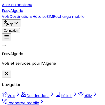
Aller au contenu
Easy
Algerie
Vols
Destinations
Hôtels
eSIM
Recharge mobile
FR
Connexion
Easy
Algerie
Vols et services pour l’Algérie
Navigation
Vols
Destinations
Hôtels
eSIM
Recharge mobile