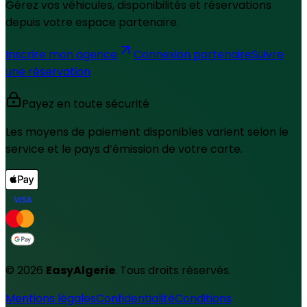
Gérez vos véhicules, disponibilités et réservations
depuis votre espace partenaire.
Inscrire mon agence
Connexion partenaire
Suivre
une réservation
Payez en toute sécurité
Les moyens de paiement disponibles varient selon le
service et le pays d’émission de votre carte.
©
2026
EasyAlgerie
.
Tous droits réservés.
Mentions légales
Confidentialité
Conditions