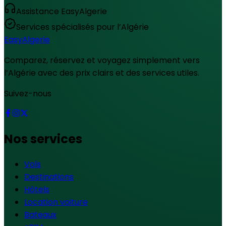
Assistance EasyAlgerie
Services spécialisés pour l’Algérie
Easy
Algerie
Comparez, réservez et voyagez simplement vers
l’Algérie avec des prix clairs et des services utiles.
Suivez-nous
Nos services
Vols
Destinations
Hôtels
Location voiture
Bateaux